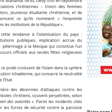
ent Mahamat Idriss Déby Itno en septembre
ociations chrétiennes – Union des femmes
ation, Jeunesse étudiante chrétienne, et de
énoncent ce qu’ils nomment «
l’empreinte
ns les institutions de la République
».
 cette tendance à l’islamisation du pays :
tutions publiques, implication accrue du
– pèlerinage à la Mecque qui constitue l’un
iscours officiels aux seules fêtes religieuses
 ce poids croissant de l
’
islam dans la sphère
itution tchadienne, qui consacre la neutralité
 l
’
Etat.
mière des décennies d
’
attaques contre les
ymboles chrétiens, souvent perpétrées, selon
art des autorités
». Parmi les incidents cités
 les forces de sécurité contre la paroisse
Notre page