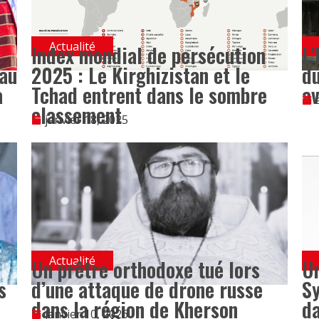
Actualité
Index mondial de persécution
L’
au
2025 : Le Kirghizistan et le
du
a
Tchad entrent dans le sombre
av
classement
janvier 18, 2025
Actualité
Un prêtre orthodoxe tué lors
Un
s
d’une attaque de drone russe
Sy
dans la région de Kherson
da
janvier 10, 2026