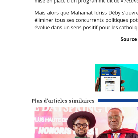
mise en place d
’
un programme dit de «
réconc
Mais alors que Mahamat Idriss Déby s
’
ouvre
éliminer tous ses concurrents politiques potent
évolue dans un sens positif pour les catholi
Source
Plus d'articles similaires