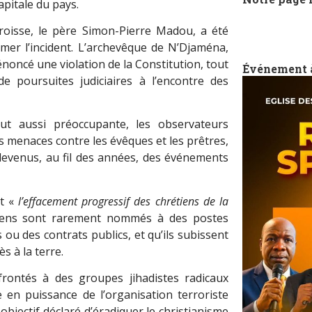
pitale du pays.
aroisse, le père Simon-Pierre Madou, a été
ilmer l
’
incident. L
’
archevêque de N
’
Djaména,
oncé une violation de la Constitution, tout
Événement 
de poursuites judiciaires à l’encontre des
ut aussi préoccupante, les observateurs
s menaces contre les évêques et les prêtres,
devenus, au fil des années, des événements
nt «
l
’
effacement progressif des chrétiens de la
tiens sont rarement nommés à des postes
 ou des contrats publics, et qu
’
ils subissent
ès à la terre.
frontés à des groupes jihadistes radicaux
 en puissance de l’organisation terroriste
bjectif déclaré d’éradiquer le christianisme