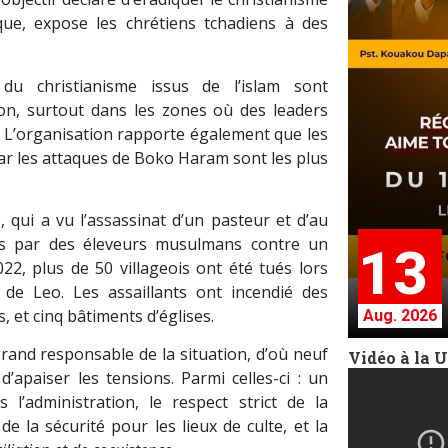
ique, expose les chrétiens tchadiens à des
 du christianisme issus de l
’
islam sont
ion, surtout dans les zones où des leaders
 L
’
organisation rapporte également que les
ar les attaques de Boko Haram sont les plus
, qui a vu l’assassinat d’un pasteur et d’au
s par des éleveurs musulmans contre un
13
22, plus de 50 villageois ont été tués lors
s de Leo. Les assaillants ont incendié des
, et cinq bâtiments d’églises.
Aug. 2026
rand responsable de la situation, d’où neuf
Vidéo à la 
’apaiser les tensions. Parmi celles-ci : un
s l
’
administration, le respect strict de la
de la sécurité pour les lieux de culte, et la