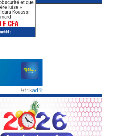
’obscurité et que
ère luise » –
ïdara Kouassi
rnard
 F CFA
'achète