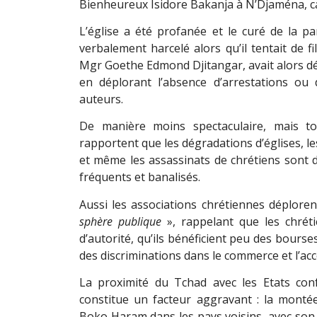
Bienheureux Isidore Bakanja à N
’
Djaména, ca
L’église a été profanée et le curé de la p
verbalement harcelé alors qu
’
il tentait de f
Mgr Goethe Edmond Djitangar, avait alors dén
en déplorant l
’
absence d
’
arrestations ou 
auteurs.
De manière moins spectaculaire, mais to
rapportent que les dégradations d’églises, le
et même les assassinats de chrétiens sont 
fréquents et banalisés.
Aussi les associations chrétiennes déplore
sphère publique
», rappelant que les chré
d
’
autorité, qu
’
ils bénéficient peu des bourses
des discriminations dans le commerce et l
’
acc
La proximité du Tchad avec les Etats con
constitue un facteur aggravant : la montée
Boko Haram dans les pays voisins, avec son o