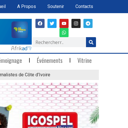
eil
A Propos
Soutenir
Contacts
émoignage
Événements
Vitrine
rnalistes de Côte d’Ivoire
« Marée Blanche »