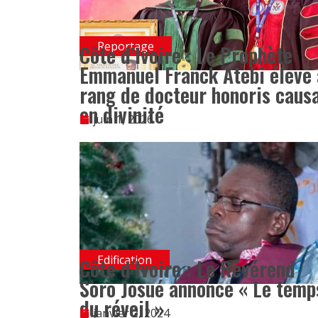
Reportage
Côte d’Ivoire : Le Prophète
Emmanuel Franck Atebi élevé 
rang de docteur honoris caus
en divinité
juin 1, 2026
Edification
Côte d’Ivoire : Le Révérend
Soro Josué annonce « Le temp
du réveil »
janvier 2, 2024