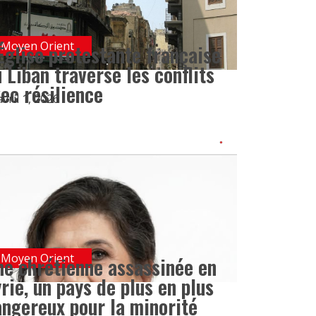
Moyen Orient
Église protestante française
 Liban traverse les conflits
ec résilience
avril 1, 2026
Moyen Orient
e chrétienne assassinée en
rie, un pays de plus en plus
ngereux pour la minorité