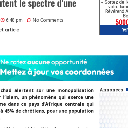
utent le spectre d’une
« Sortez de l
votre lumi
Révérend A
Be
5000
6:48 pm
No Comments
J
t article
Annonces
 Tchad alertent sur une monopolisation
ar l’islam, un phénomène qui exerce une
sme dans ce pays d’Afrique centrale qui
à 45% de chrétiens, pour une population
.