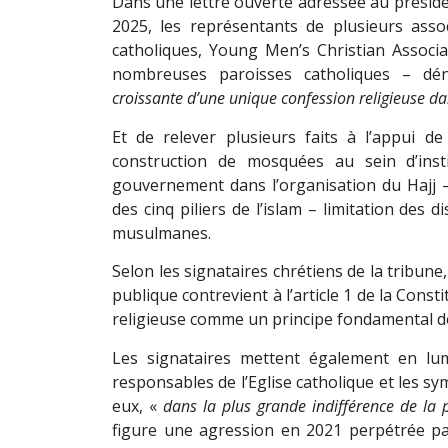
Dans une lettre ouverte adressée au présid
2025, les représentants de plusieurs ass
catholiques, Young Men
’
s Christian Associ
nombreuses paroisses catholiques – d
croissante d
’
une unique confession religieuse da
Et de relever plusieurs faits à l’appui de
construction de mosquées au sein d’insti
gouvernement dans l
’
organisation du Hajj 
des cinq piliers de l’islam – limitation des d
musulmanes.
Selon les signataires chrétiens de la tribune,
publique contrevient à l
’
article 1 de la Const
religieuse comme un principe fondamental de
Les signataires mettent également en lu
responsables de l
’
Eglise catholique et les s
eux, «
dans la plus grande indifférence de la p
figure une agression en 2021 perpétrée par