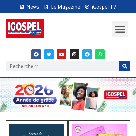
News
Le Magazine
iGospel TV