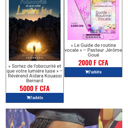
« Le Guide de routine
vocale » – Pasteur Jérôme
Goué
2000 F CFA
« Sortez de l’obscurité et
que votre lumière luise » –
J'achète
Révérend Aïdara Kouassi
Bernard
5000 F CFA
J'achète