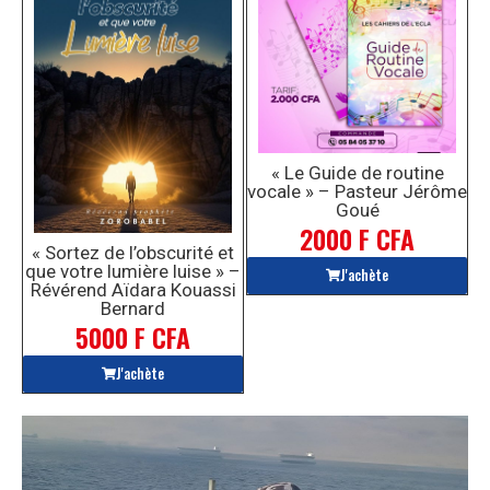
« Le Guide de routine
vocale » – Pasteur Jérôme
Goué
2000 F CFA
« Sortez de l’obscurité et
que votre lumière luise » –
J'achète
Révérend Aïdara Kouassi
Bernard
5000 F CFA
J'achète