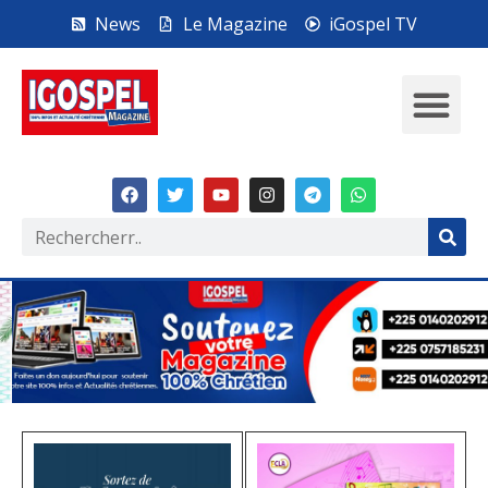
News
Le Magazine
iGospel TV