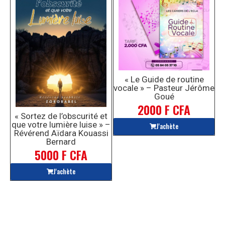
« Le Guide de routine
vocale » – Pasteur Jérôme
Goué
2000 F CFA
« Sortez de l’obscurité et
que votre lumière luise » –
J'achète
Révérend Aïdara Kouassi
Bernard
5000 F CFA
J'achète