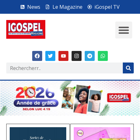
News
Le Magazine
iGospel TV