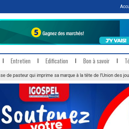
Accu
Entretien
Edification
Bon à savoir
T
se de pasteur qui imprime sa marque à la tête de l’Union des jou