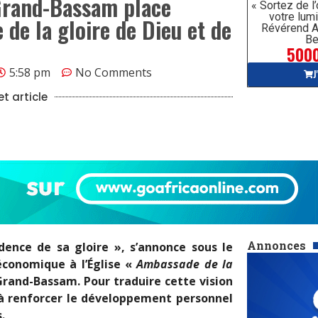
 Grand-Bassam place
« Sortez de l
votre lumi
 de la gloire de Dieu et de
Révérend A
Be
5000
5:58 pm
No Comments
J
t article
Annonces
dence de sa gloire », s’annonce sous le
économique à l’Église «
Ambassade de la
rand-Bassam. Pour traduire cette vision
à renforcer le développement personnel
.