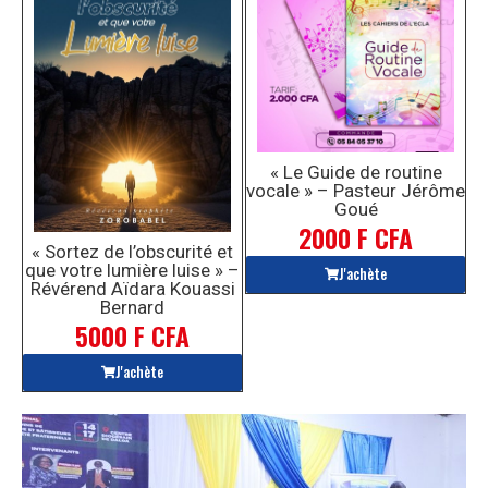
« Le Guide de routine
vocale » – Pasteur Jérôme
Goué
2000 F CFA
« Sortez de l’obscurité et
que votre lumière luise » –
J'achète
Révérend Aïdara Kouassi
Bernard
5000 F CFA
J'achète