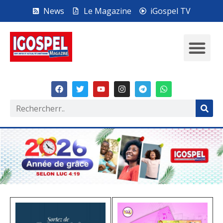
News
Le Magazine
iGospel TV