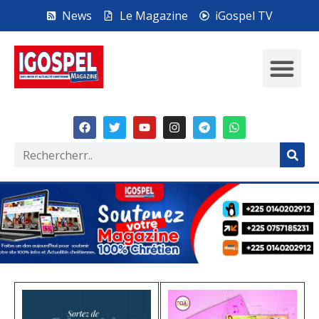
News
Le Magazine
iGospel TV