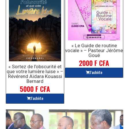
« Le Guide de routine
vocale » – Pasteur Jérôme
Goué
2000 F CFA
« Sortez de l’obscurité et
que votre lumière luise » –
J'achète
Révérend Aïdara Kouassi
Bernard
5000 F CFA
J'achète