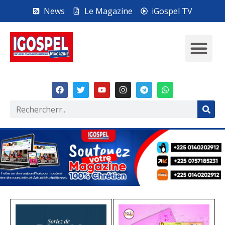
News
Le Magazine
iGospel TV