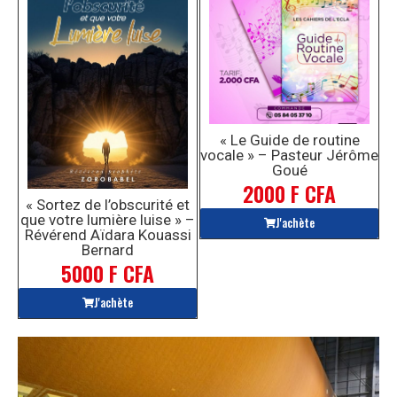
« Le Guide de routine
vocale » – Pasteur Jérôme
Goué
2000 F CFA
« Sortez de l’obscurité et
que votre lumière luise » –
J'achète
Révérend Aïdara Kouassi
Bernard
5000 F CFA
J'achète