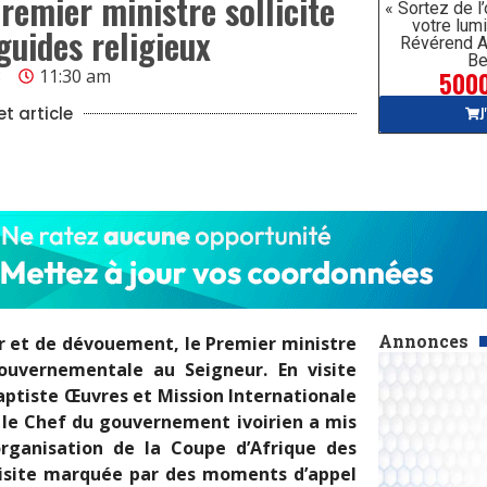
remier ministre sollicite
« Sortez de l
votre lumi
guides religieux
Révérend A
Be
5000
3
11:30 am
J
t article
Annonces
 et de dévouement, le Premier ministre
gouvernementale au Seigneur. En visite
Baptiste Œuvres et Mission Internationale
 le Chef du gouvernement ivoirien a mis
organisation de la Coupe d’Afrique des
 visite marquée par des moments d’appel