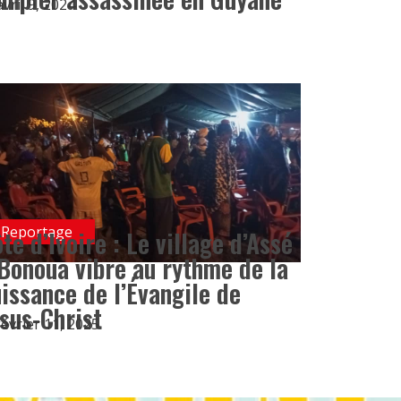
avril 9, 2024
Reportage
te d’Ivoire : Le village d’Assé
Bonoua vibre au rythme de la
issance de l’Évangile de
sus-Christ
février 11, 2025