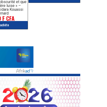
’obscurité et que
ère luise » –
ïdara Kouassi
rnard
 F CFA
'achète