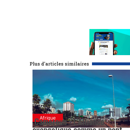
Plus d'articles similaires
Afrique
Cameroun : L’Alliance
évangélique comme un pont