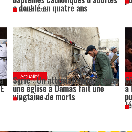
a doublé en quatre ans
avril 30, 2025
Actualité
la
Syrie : Un attentat suicide dans
Cô
LE
une église à Damas fait une
à 
vingtaine de morts
pu
juin 23, 2025
Jé