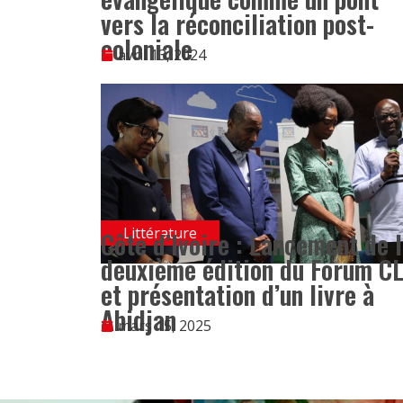
vers la réconciliation post-
coloniale
avril 13, 2024
Littérature
Côte d’Ivoire : Lancement de 
deuxième édition du Forum C
et présentation d’un livre à
Abidjan
mars 15, 2025