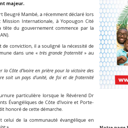
ent majeur.
bert Beugré Mambé, a récemment déclaré lors
t Mission Internationale, à Yopougon Cité
 la tête du gouvernement commence par la
CAN).
de conviction, il a souligné la nécessité de
ommune dans une «
très grande fraternité
» au
 Côte d’Ivoire en prière pour la victoire des
e soit un pays d’unité, de foi et de fraternité
urnure particulière lorsque le Révérend Dr
nts Évangéliques de Côte d’Ivoire et Porte-
dit honoré de cette démarche.
t celui de la communauté évangélique en
ire
».
Notre page