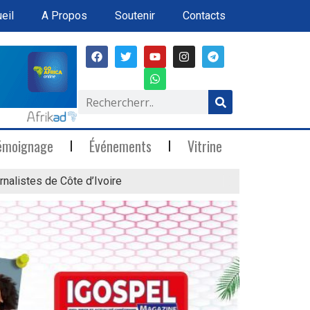
eil
A Propos
Soutenir
Contacts
émoignage
Événements
Vitrine
rnalistes de Côte d’Ivoire
« Marée Blanche »