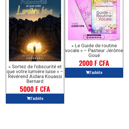
« Le Guide de routine
vocale » – Pasteur Jérôme
Goué
2000 F CFA
« Sortez de l’obscurité et
que votre lumière luise » –
J'achète
Révérend Aïdara Kouassi
Bernard
5000 F CFA
J'achète