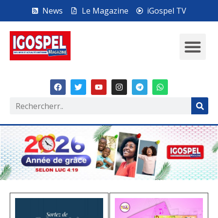
News
Le Magazine
iGospel TV