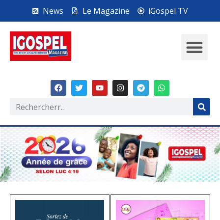
News
Le Magazine
iGospel TV