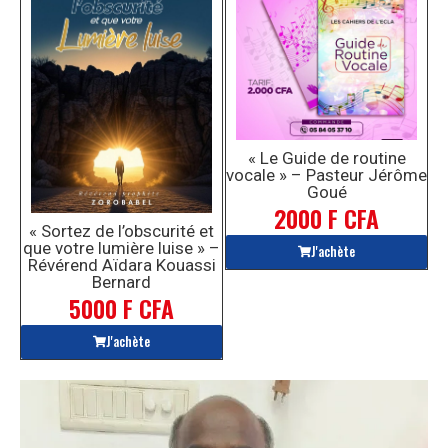
« Le Guide de routine
vocale » – Pasteur Jérôme
Goué
2000 F CFA
« Sortez de l’obscurité et
que votre lumière luise » –
J'achète
Révérend Aïdara Kouassi
Bernard
5000 F CFA
J'achète