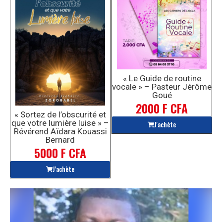
« Le Guide de routine
vocale » – Pasteur Jérôme
Goué
2000 F CFA
« Sortez de l’obscurité et
que votre lumière luise » –
J'achète
Révérend Aïdara Kouassi
Bernard
5000 F CFA
J'achète