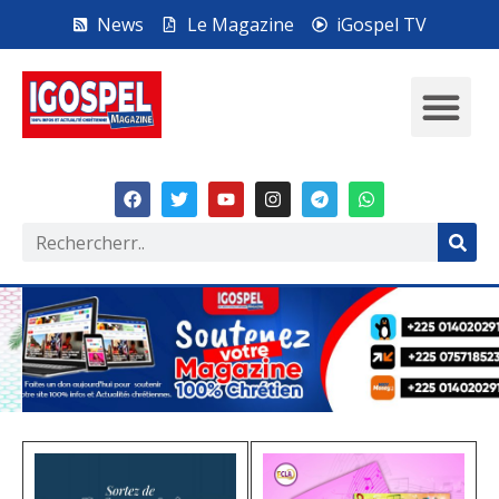
News
Le Magazine
iGospel TV