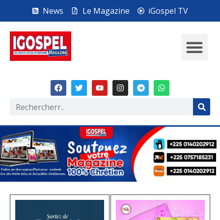
News
Le Magazine
iGospel TV