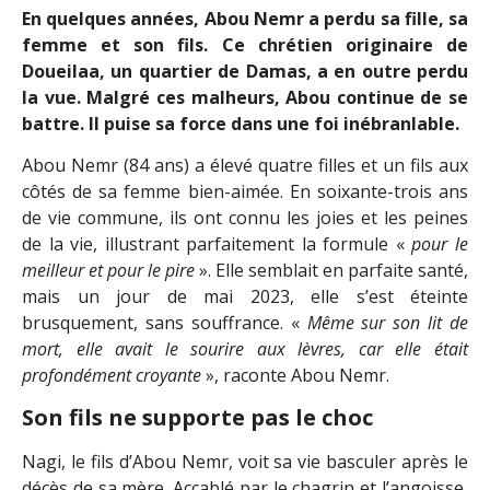
En quelques années, Abou Nemr a perdu sa fille, sa
femme et son fils. Ce chrétien originaire de
Doueilaa, un quartier de Damas, a en outre perdu
la vue. Malgré ces malheurs, Abou continue de se
battre. Il puise sa force dans une foi inébranlable.
Abou Nemr (84 ans) a élevé quatre filles et un fils aux
côtés de sa femme bien-aimée. En soixante-trois ans
de vie commune, ils ont connu les joies et les peines
de la vie, illustrant parfaitement la formule «
pour le
meilleur et pour le pire
». Elle semblait en parfaite santé,
mais un jour de mai 2023, elle s’est éteinte
brusquement, sans souffrance. «
Même sur son lit de
mort, elle avait le sourire aux lèvres, car elle était
profondément croyante
», raconte Abou Nemr.
Son fils ne supporte pas le choc
Nagi, le fils d’Abou Nemr, voit sa vie basculer après le
décès de sa mère. Accablé par le chagrin et l’angoisse,