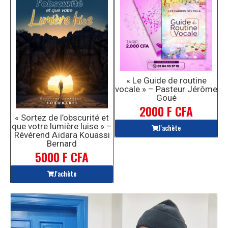
« Le Guide de routine
vocale » – Pasteur Jérôme
Goué
2000 F CFA
« Sortez de l’obscurité et
que votre lumière luise » –
J'achète
Révérend Aïdara Kouassi
Bernard
5000 F CFA
J'achète