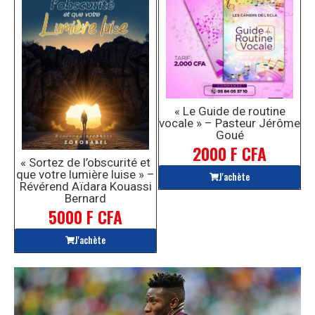
« Le Guide de routine
vocale » – Pasteur Jérôme
Goué
2000 F CFA
« Sortez de l’obscurité et
que votre lumière luise » –
J'achète
Révérend Aïdara Kouassi
Bernard
5000 F CFA
J'achète