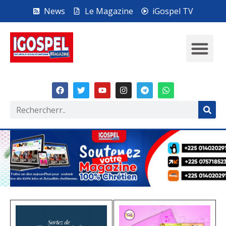
News
Le Magazine
iGospel TV