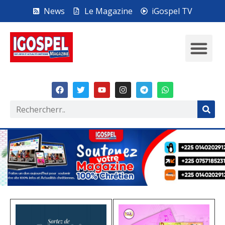
News
Le Magazine
iGospel TV