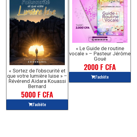
« Le Guide de routine
vocale » – Pasteur Jérôme
Goué
2000 F CFA
« Sortez de l’obscurité et
que votre lumière luise » –
J'achète
Révérend Aïdara Kouassi
Bernard
5000 F CFA
J'achète