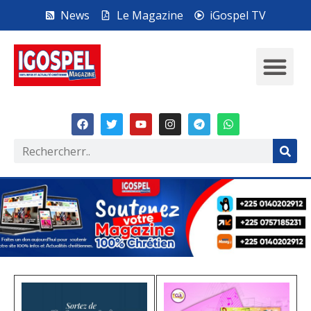
News
Le Magazine
iGospel TV