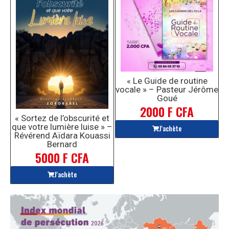
« Le Guide de routine
vocale » – Pasteur Jérôme
Goué
2000 F CFA
« Sortez de l’obscurité et
que votre lumière luise » –
J'achète
Révérend Aïdara Kouassi
Bernard
5000 F CFA
J'achète