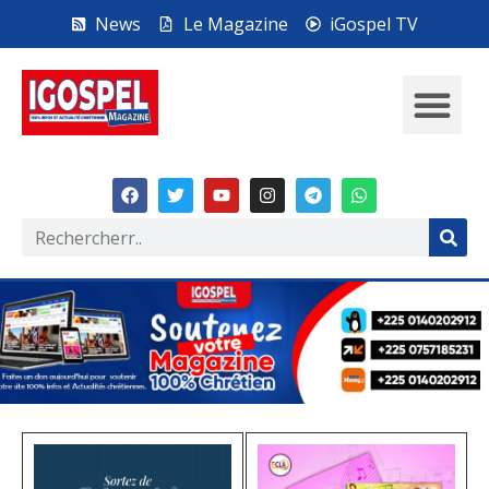
News
Le Magazine
iGospel TV