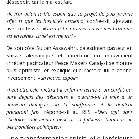
désespoir, car le mal est fait.
«
Je n’ai qu’un faible espoir que ce projet de paix prenne
effet et que les hostilités cessent
», confie-t-il, ajoutant
avec tristesse : «
Gaza est en ruines. La vie des Gazaouis
est en ruines. Israël est meurtri.
»
De son côté Sultan Assawahri, palestinien pasteur en
Suisse alémanique et directeur du mouvement
chrétien pacificateur Peace Makers Catalyst se montre
plus optimiste, et explique que l’accord lui a donné,
inversement, «
un nouvel espoir
».
«
Peut-être cela mettra-t-il enfin un terme à un conflit qui
dure depuis des décennies et ouvrira-t-il la voie à un
nouveau dialogue, où la souffrance et la douleur
prendront fin
», répond-t-il au RES. «
Dieu agit dans
l’histoire, indépendamment de la faiblesse humaine ou
des frontières politiques.
»
Une transformation spirituelle intérieure