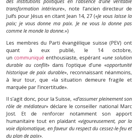
des institutions politiques en l’absence d’une véritable
transformation intérieure
», note l‘ancien directeur de
Juifs pour Jésus en citant Jean 14, 27 («
Je vous laisse la
paix; je vous donne ma paix. Je ne vous la donne pas
comme le monde la donne.
»)
Les membres du Parti évangélique suisse (PEV) ont
quant à eux publié, le 14 octobre,
un
communiqué
enthousiaste, espérant «
une solution
durable au conflit
» dans l’optique d’une «
opportunité
historique de paix durable
», reconnaissant néanmoins,
à leur tour, que «la situation demeure fragile et
marquée par l’incertitude».
Il s’agit donc, pour la Suisse, «
d’assumer pleinement son
rôle de médiateur
» déclare le conseiller national Marc
Jost. Et de renforcer notamment son apport
humanitaire tout en plaidant «
vigoureusement, par la
voie diplomatique, en faveur du respect du cessez-le-feu et
du plan de paix
».