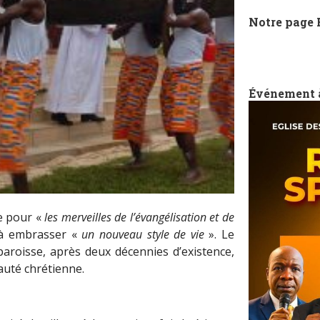
Notre page
Événement 
e pour «
les merveilles de l’évangélisation et de
 à embrasser «
un nouveau style de vie
». Le
aroisse, après deux décennies d’existence,
uté chrétienne.