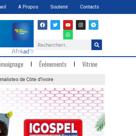
eil
A Propos
Soutenir
Contacts
émoignage
Événements
Vitrine
rnalistes de Côte d’Ivoire
« Marée Blanche »