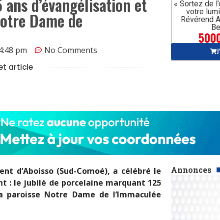
5 ans d’évangélisation et
« Sortez de l
votre lumi
Notre Dame de
Révérend A
Be
5000
4:48 pm
No Comments
J
t article
Annonces
ment d’Aboisso (Sud-Comoé), a célébré le
 : le jubilé de porcelaine marquant 125
 la paroisse Notre Dame de l’Immaculée