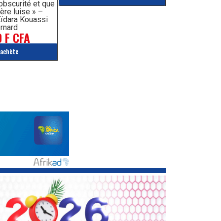
’obscurité et que
ère luise » –
ïdara Kouassi
rnard
 F CFA
'achète