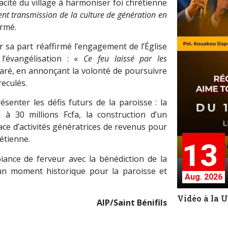
acité du village à harmoniser foi chrétienne
ement transmission de la culture de génération en
irmé.
r sa part réaffirmé l’engagement de l’Église
l’évangélisation : «
Ce feu laissé par les
claré, en annonçant la volonté de poursuivre
reculés.
ésenter les défis futurs de la paroisse : la
e à 30 millions Fcfa, la construction d’un
lace d’activités génératrices de revenus pour
étienne.
13
ance de ferveur avec la bénédiction de la
 un moment historique pour la paroisse et
Aug. 2026
Vidéo à la 
AIP/Saint Bénifils