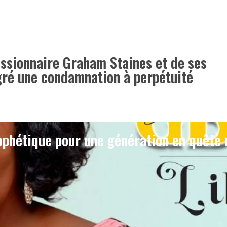
issionnaire Graham Staines et de ses
lgré une condamnation à perpétuité
phétique pour une génération en quête 