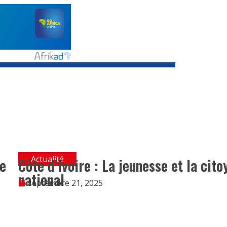
Actualité
ie
Côte d’Ivoire : La jeunesse et la ci
national
septembre 21, 2025