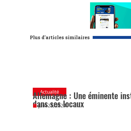
Plus d'articles similaires
Actualité
Allemagne : Une éminente inst
dans ses locaux
juin 23, 2024