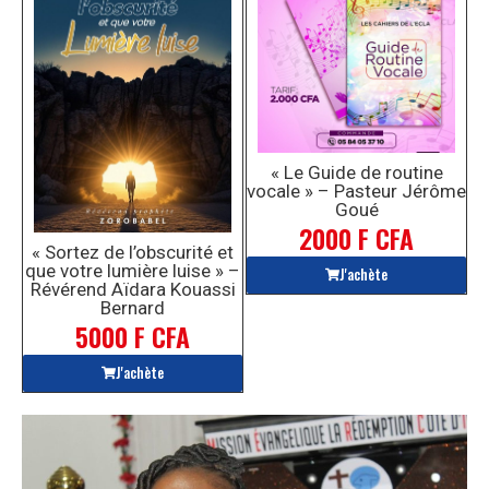
« Le Guide de routine
vocale » – Pasteur Jérôme
Goué
2000 F CFA
« Sortez de l’obscurité et
que votre lumière luise » –
J'achète
Révérend Aïdara Kouassi
Bernard
5000 F CFA
J'achète