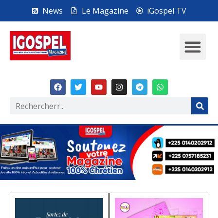
News
Le Magazine
iGospel TV