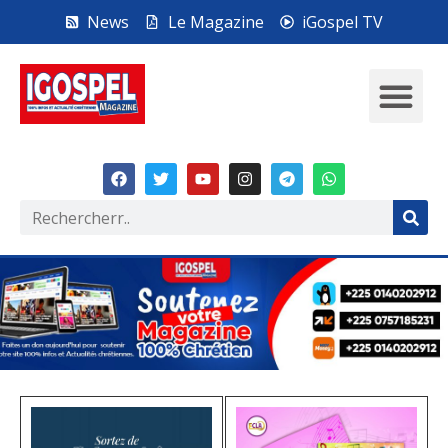
News
Le Magazine
iGospel TV