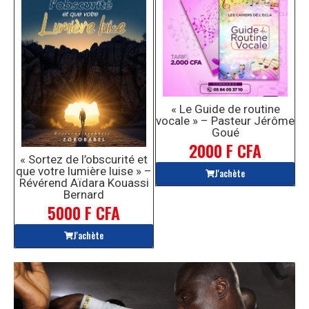
« Le Guide de routine
vocale » – Pasteur Jérôme
Goué
2000 F CFA
« Sortez de l’obscurité et
que votre lumière luise » –
J'achète
Révérend Aïdara Kouassi
Bernard
5000 F CFA
J'achète