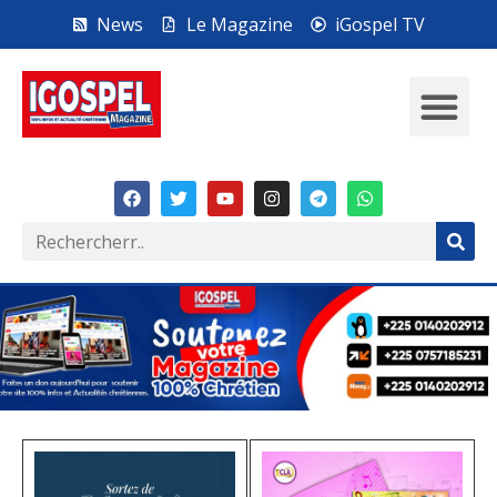
News
Le Magazine
iGospel TV