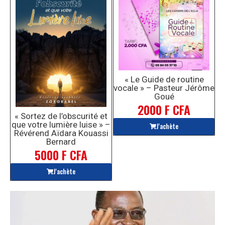
« Le Guide de routine
vocale » – Pasteur Jérôme
Goué
2000 F CFA
« Sortez de l’obscurité et
que votre lumière luise » –
J'achète
Révérend Aïdara Kouassi
Bernard
5000 F CFA
J'achète