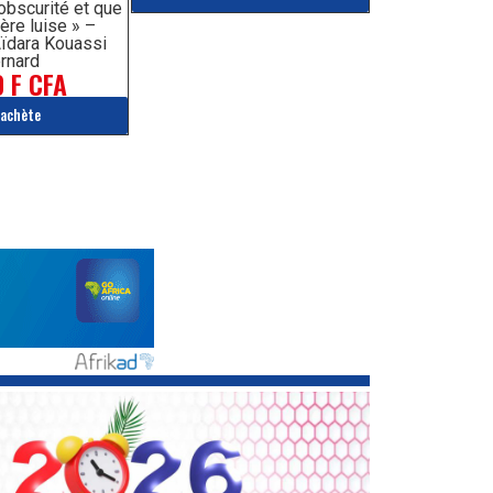
’obscurité et que
ère luise » –
ïdara Kouassi
rnard
 F CFA
'achète