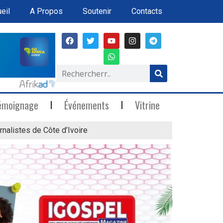
eil
A Propos
Soutenir
Contacts
émoignage
Événements
Vitrine
rnalistes de Côte d’Ivoire
« Marée Blanche »