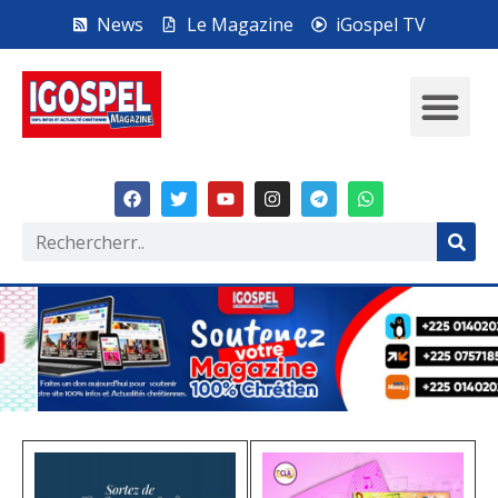
News
Le Magazine
iGospel TV