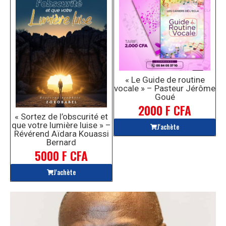
« Le Guide de routine
vocale » – Pasteur Jérôme
Goué
2000 F CFA
« Sortez de l’obscurité et
que votre lumière luise » –
J'achète
Révérend Aïdara Kouassi
Bernard
5000 F CFA
J'achète