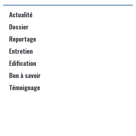
Actualité
Dossier
Reportage
Entretien
Edification
Bon à savoir
Témoignage
Événements
Vitrine
© 2023 – IGOSPEL Magazine. Tous droits réservés – Site web
réalisé par
Kacou Oi & Co