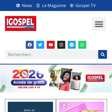
News
Le Magazine
iGospel TV