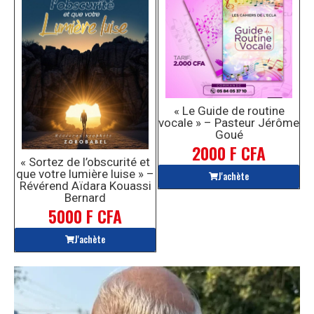
« Le Guide de routine
vocale » – Pasteur Jérôme
Goué
2000 F CFA
« Sortez de l’obscurité et
que votre lumière luise » –
J'achète
Révérend Aïdara Kouassi
Bernard
5000 F CFA
J'achète