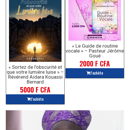
« Le Guide de routine
vocale » – Pasteur Jérôme
Goué
2000 F CFA
« Sortez de l’obscurité et
que votre lumière luise » –
J'achète
Révérend Aïdara Kouassi
Bernard
5000 F CFA
J'achète