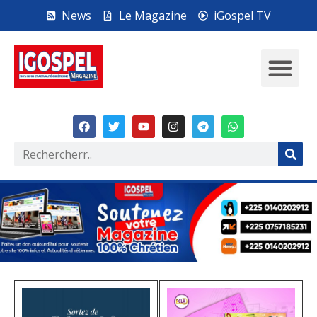
News
Le Magazine
iGospel TV