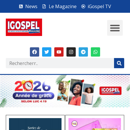
News
Le Magazine
iGospel TV