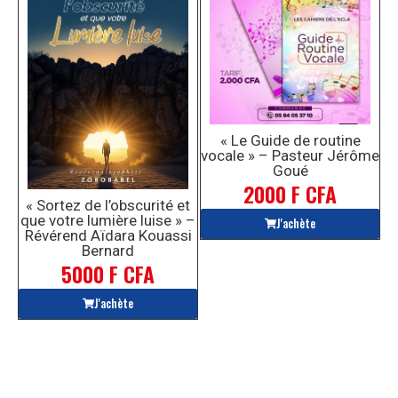
« Le Guide de routine
vocale » – Pasteur Jérôme
Goué
2000 F CFA
« Sortez de l’obscurité et
que votre lumière luise » –
J'achète
Révérend Aïdara Kouassi
Bernard
5000 F CFA
J'achète