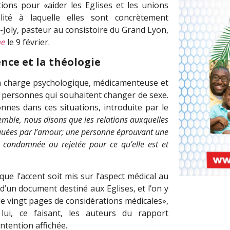
ons pour «aider les Eglises et les unions
ité à laquelle elles sont concrètement
é-Joly, pasteur au consistoire du Grand Lyon,
me
le 9 février.
nce et la théologie
 en charge psychologique, médicamenteuse et
x personnes qui souhaitent changer de sexe.
nes dans ces situations, introduite par le
mble, nous disons que les relations auxquelles
quées par l’amour; une personne éprouvant une
 condamnée ou rejetée pour ce qu’elle est et
ue l’accent soit mis sur l’aspect médical au
’un document destiné aux Eglises, et l’on y
e vingt pages de considérations médicales»,
 lui, ce faisant, les auteurs du rapport
intention affichée.