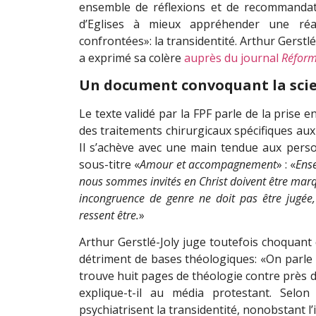
ensemble de réflexions et de recommandati
d’Eglises à mieux appréhender une réal
confrontées»: la transidentité. Arthur Gerstl
a exprimé sa colère
auprès du journal
Réfor
Un document convoquant la scie
Le texte validé par la FPF parle de la prise
des traitements chirurgicaux spécifiques au
Il s’achève avec une main tendue aux person
sous-titre «
Amour et accompagnement
» : «
Ense
nous sommes invités en Christ doivent être mar
incongruence de genre ne doit pas être jugée,
ressent être.
»
Arthur Gerstlé-Joly juge toutefois choquant q
détriment de bases théologiques: «On parle d
trouve huit pages de théologie contre près d
explique-t-il au média protestant. Selon
psychiatrisent la transidentité, nonobstant l’