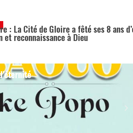
ire : La Cité de Gloire a fêté ses 8 ans d
n et reconnaissance à Dieu
5
d’éternité