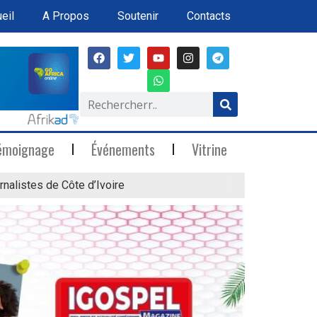
eil
A Propos
Soutenir
Contacts
émoignage
Événements
Vitrine
rnalistes de Côte d’Ivoire
« Marée Blanche »