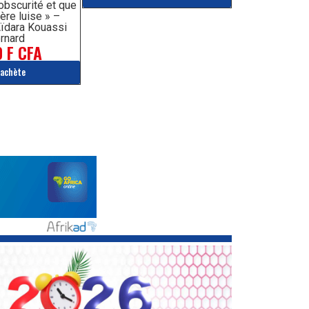
’obscurité et que
ère luise » –
ïdara Kouassi
rnard
 F CFA
'achète