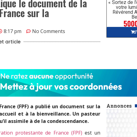
ique le document de la
« Sortez de l
votre lumi
France sur la
Révérend A
Be
5000
8:17 pm
No Comments
J
t article
Annonces
 France (FPF) a publié un document sur la
accueil et à la bienveillance. Un pasteur
u’il assimile à de la condescendance.
ation protestante de France (FPF)
est un