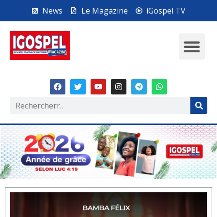
News
Le Magazine
iGospel TV