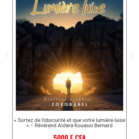
« Le
« Sortez de l’obscurité et que votre lumière luise
» – Révérend Aïdara Kouassi Bernard
5000 F CFA