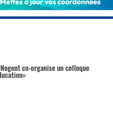
e Nogent co-organise un colloque
ducation»