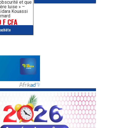
’obscurité et que
ère luise » –
ïdara Kouassi
rnard
 F CFA
'achète