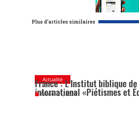
Plus d'articles similaires
Actualité
France : L’Institut biblique d
international «Piétismes et É
février 21, 2026