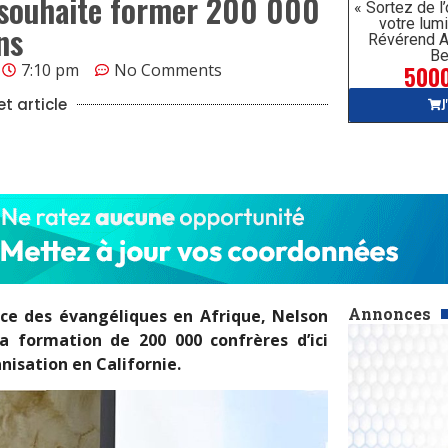
 souhaite former 200 000
« Sortez de l
votre lumi
ns
Révérend A
Be
5000
7:10 pm
No Comments
J
t article
Annonces
nce des évangéliques en Afrique, Nelson
a formation de 200 000 confrères d’ici
nisation en Californie.