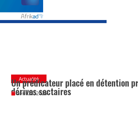
Actualité
Un prédicateur placé en détention pr
dérives sectaires
avril 28, 2026