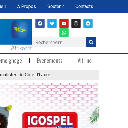
eil
A Propos
Soutenir
Contacts
émoignage
Événements
Vitrine
rnalistes de Côte d’Ivoire
« Marée Blanche »