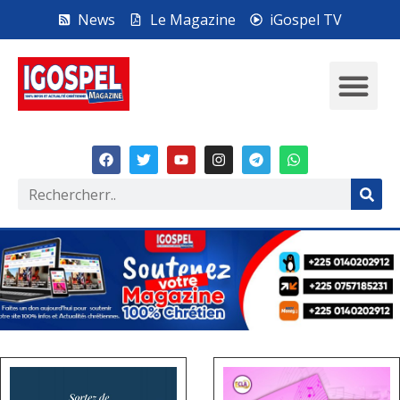
News
Le Magazine
iGospel TV