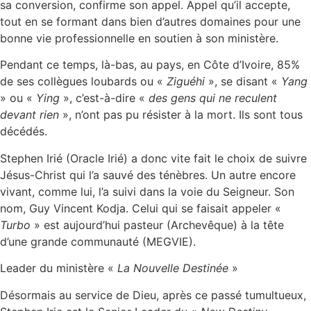
sa conversion, confirme son appel. Appel qu’il accepte,
tout en se formant dans bien d’autres domaines pour une
bonne vie professionnelle en soutien à son ministère.
Pendant ce temps, là-bas, au pays, en Côte d’Ivoire, 85%
de ses collègues loubards ou «
Ziguéhi
», se disant «
Yang
» ou «
Ying
», c’est-à-dire «
des gens qui ne reculent
devant rien
», n’ont pas pu résister à la mort. Ils sont tous
décédés.
Stephen Irié (Oracle Irié) a donc vite fait le choix de suivre
Jésus-Christ qui l’a sauvé des ténèbres. Un autre encore
vivant, comme lui, l’a suivi dans la voie du Seigneur. Son
nom, Guy Vincent Kodja. Celui qui se faisait appeler «
Turbo
» est aujourd’hui pasteur (Archevêque) à la tête
d’une grande communauté (MEGVIE).
Leader du ministère «
La Nouvelle Destinée
»
Désormais au service de Dieu, après ce passé tumultueux,