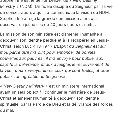
Stephen Irie est le Senior Leader du «
New Destiny
Ministry
» (NDM). Un fidèle disciple du Seigneur, par sa vie
de consécration, à qui il a communiqué la vision du NDM.
Stephen Irié a reçu la grande commission alors qu’il
observait un jeûne sec de 40 jours (jours et nuits).
La mission de son ministère est d’amener l’humanité à
découvrir son identité perdue et à la récupérer en Jésus-
Christ, selon Luc 4:18-19 : «
L’Esprit du Seigneur est sur
moi, parce qu’il m’a oint pour annoncer de bonnes
nouvelles aux pauvres ; il m’a envoyé pour publier aux
captifs la délivrance, et aux aveugles le recouvrement de
la vue ; pour renvoyer libres ceux qui sont foulés, et pour
publier l’an agréable du Seigneur.
»
«
New Destiny Ministry
» est un ministère international
ayant un seul objectif : continuer le ministère de Jésus-
Christ et amener l’humanité à découvrir son identité
spirituelle, par la Parole de Dieu et la délivrance des forces
du mal.