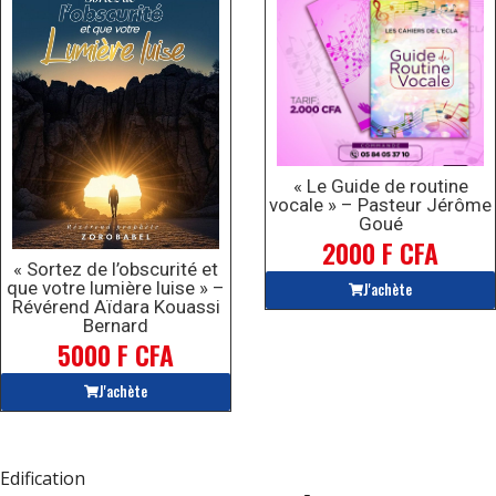
« Le Guide de routine
vocale » – Pasteur Jérôme
Goué
2000 F CFA
« Sortez de l’obscurité et
que votre lumière luise » –
J'achète
Révérend Aïdara Kouassi
Bernard
5000 F CFA
J'achète
Edification