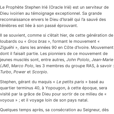
Le Prophète Stephen Irié (Oracle Irié) est un serviteur de
Dieu ivoirien au témoignage exceptionnel. Sa grande
reconnaissance envers le Dieu d’Israël qui l’a sauvé des
ténèbres est liée à son passé éprouvant.
Il se souvient, comme si c’était hier, de cette génération de
loubards ou «
Gros bras
», formant le mouvement «
Ziguéhi
», dans les années 90 en Côte d’Ivoire. Mouvement
dont il faisait partie. Les pionniers de ce mouvement de
jeunes musclés sont, entre autres,
John Pololo
,
Jean-Marie
(JM)
,
Marco Polo
, les 3 membres du groupe RAS, à savoir :
Turbo
,
Power
et
Scorpio
.
Stephen, gérant du maquis «
Le petits paris
» basé au
quartier terminus 40, à Yopougon, à cette époque, sera
visité par la grâce de Dieu pour sortir de ce milieu de «
voyous
» ; et il voyage loin de son pays natal.
Quelques temps après, sa consécration au Seigneur, dès