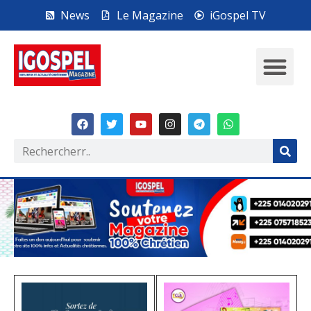
News
Le Magazine
iGospel TV