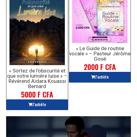
« Le Guide de routine
vocale » – Pasteur Jérôme
Goué
2000 F CFA
« Sortez de l’obscurité et
que votre lumière luise » –
J'achète
Révérend Aïdara Kouassi
Bernard
5000 F CFA
J'achète