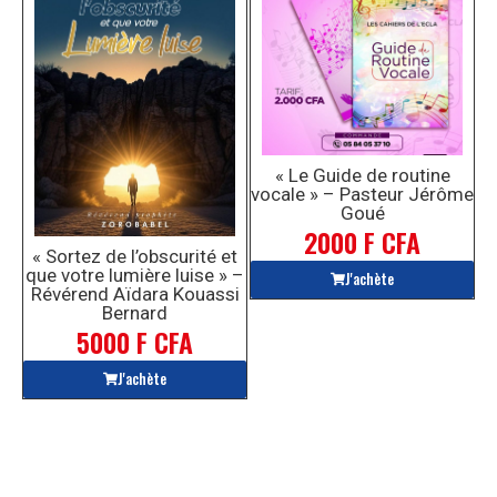
« Le Guide de routine
vocale » – Pasteur Jérôme
Goué
2000 F CFA
« Sortez de l’obscurité et
que votre lumière luise » –
J'achète
Révérend Aïdara Kouassi
Bernard
5000 F CFA
J'achète