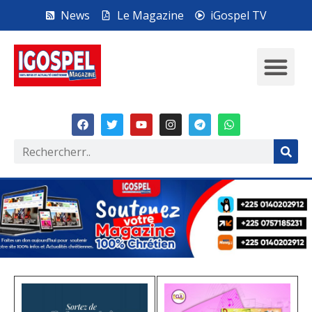
News
Le Magazine
iGospel TV