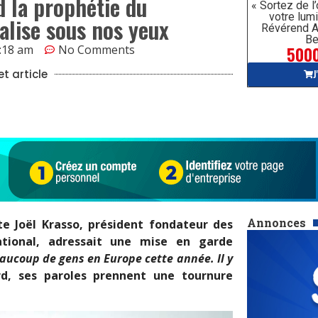
d la prophétie du
« Sortez de l
votre lumi
alise sous nos yeux
Révérend A
Be
5000
:18 am
No Comments
J
t article
Annonces
ète Joël Krasso, président fondateur des
ational, adressait une mise en garde
beaucoup de gens en Europe cette année. Il y
d, ses paroles prennent une tournure