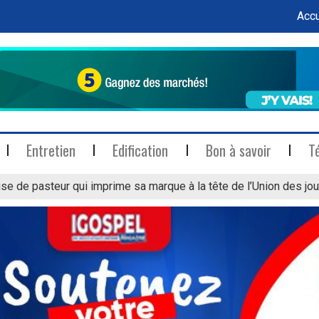
Accu
Entretien
Edification
Bon à savoir
T
se de pasteur qui imprime sa marque à la tête de l’Union des jou