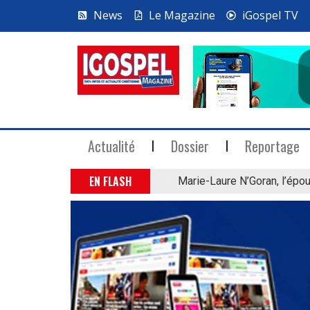
News
Le Magazine
iGospel TV
Actualité
Dossier
Reportage
EN FLASH
Marie-Laure N’Goran, l’épou