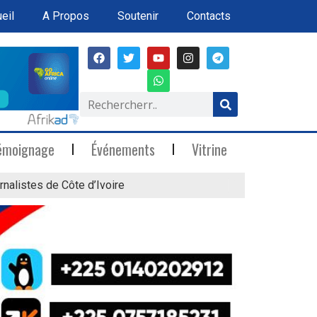
eil
A Propos
Soutenir
Contacts
émoignage
Événements
Vitrine
rnalistes de Côte d’Ivoire
« Marée Blanche »