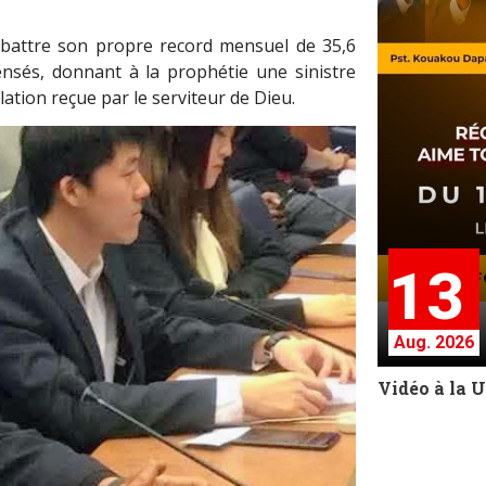
 battre son propre record mensuel de 35,6
ensés, donnant à la prophétie une sinistre
élation reçue par le serviteur de Dieu.
13
Aug. 2026
Vidéo à la 