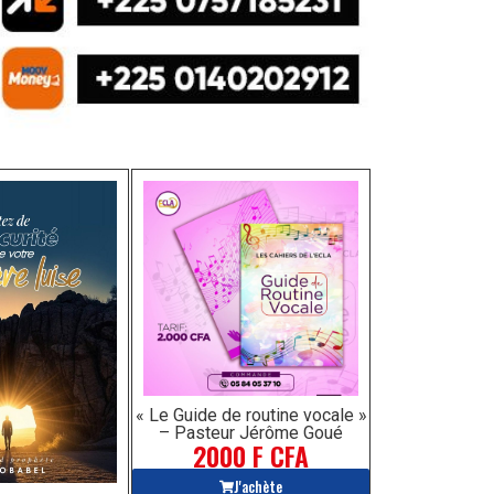
« Le Guide de routine vocale »
– Pasteur Jérôme Goué
2000 F CFA
J'achète