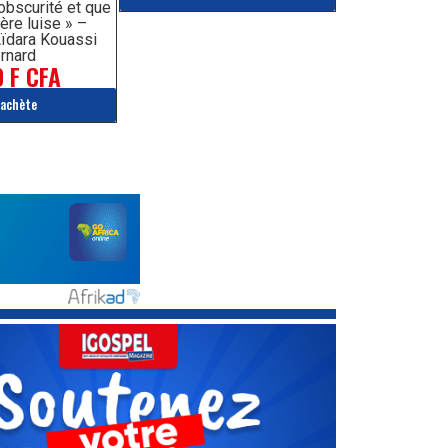
’obscurité et que
ère luise » –
ïdara Kouassi
rnard
 F CFA
'achète