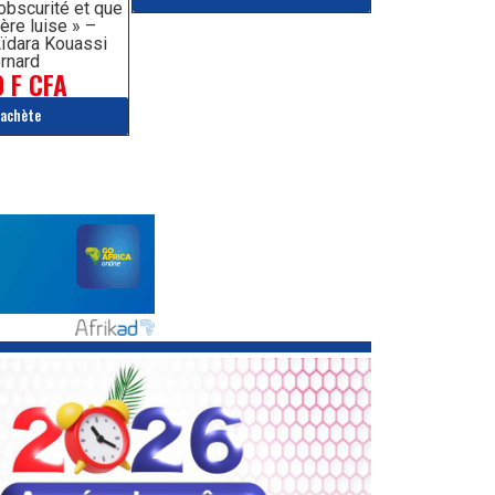
’obscurité et que
ère luise » –
ïdara Kouassi
rnard
 F CFA
'achète