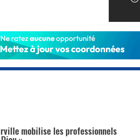
erville mobilise les professionnels
 Dieu »