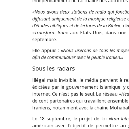
indépendamment de l’actualité des autorités p
«
Nous avons deux stations de radio qui fonctio
diffusant uniquement de la musique religieuse e
d’études bibliques et de lectures de la Bible
», dé
«
Transform Iran
» aux Etats-Unis, dans une
septembre.
Elle appuie : «
Nous userons de tous les moyen
afin de communiquer avec le peuple iranien.
»
Sous les radars
Illégal mais invisible, le média parvient à r
édictées par le gouvernement islamique, y c
internet. Ce n’est pas le seul. Le réseau «
Hea
de cent partenaires qui travaillent ensembl
Iraniens, notamment avec la chaîne Mohabat
Le 18 septembre, le projet de loi «
Iran Int
américain avec l’objectif de permettre a