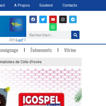
eil
A Propos
Soutenir
Contacts
émoignage
Événements
Vitrine
rnalistes de Côte d’Ivoire
« Marée Blanche »