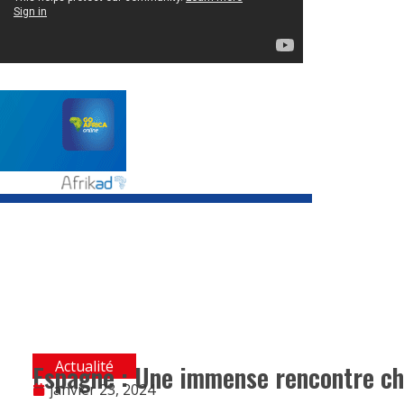
Actualité
Espagne : Une immense rencontre ch
janvier 23, 2024