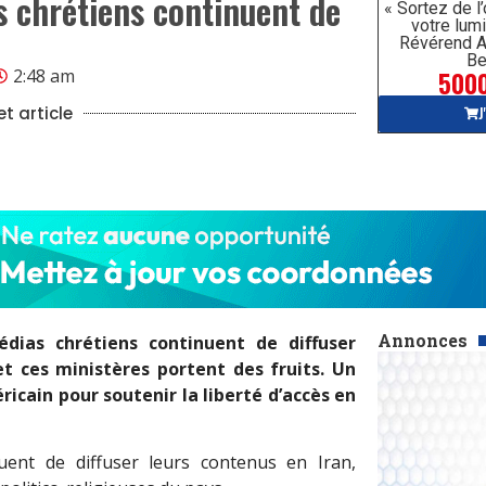
s chrétiens continuent de
« Sortez de l
votre lumi
Révérend A
Be
5000
2:48 am
J
t article
Annonces
édias chrétiens continuent de diffuser
 et ces ministères portent des fruits. Un
icain pour soutenir la liberté d’accès en
uent de diffuser leurs contenus en Iran,