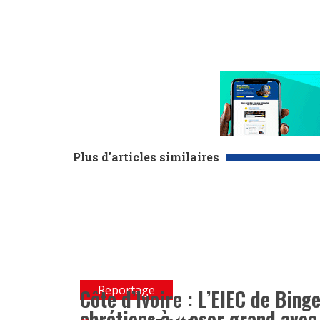
Plus d'articles similaires
Reportage
Côte d’Ivoire : L’EIEC de Bing
chrétiens à « oser grand avec