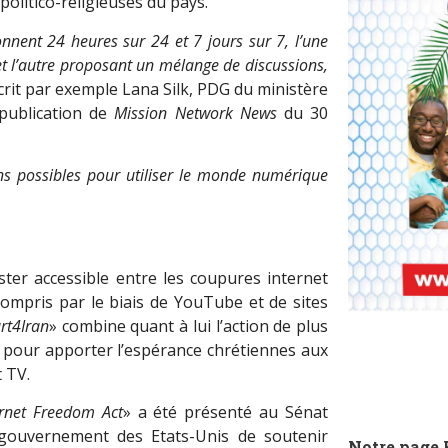
olitico-religieuses du pays.
nnent 24 heures sur 24 et 7 jours sur 7, l’une
t l’autre proposant un mélange de discussions,
crit par exemple Lana Silk, PDG du ministère
 publication de
Mission Network News
du 30
s possibles pour utiliser le monde numérique
ester accessible entre les coupures internet
ompris par le biais de YouTube et de sites
rt4Iran
» combine quant à lui l’action de plus
e pour apporter l’espérance chrétiennes aux
 TV.
ernet Freedom Act
» a été présenté au Sénat
u gouvernement des Etats-Unis de soutenir
Notre page