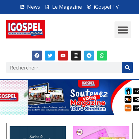
News
Le Magazine
iGospel TV