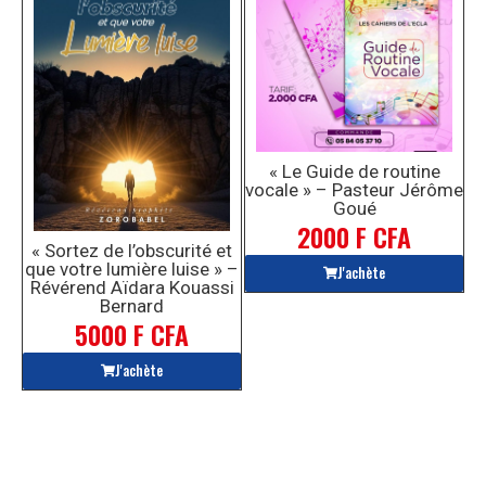
« Le Guide de routine
vocale » – Pasteur Jérôme
Goué
2000 F CFA
« Sortez de l’obscurité et
que votre lumière luise » –
J'achète
Révérend Aïdara Kouassi
Bernard
5000 F CFA
J'achète