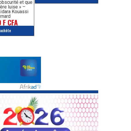
’obscurité et que
ère luise » –
ïdara Kouassi
rnard
 F CFA
'achète