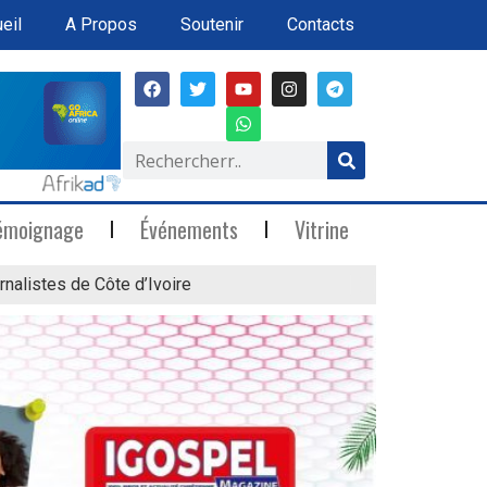
eil
A Propos
Soutenir
Contacts
émoignage
Événements
Vitrine
rnalistes de Côte d’Ivoire
« Marée Blanche »