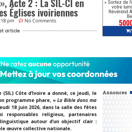
, Acte 2 : La SIL-CI en
« Sortez de l
votre lumi
es Églises ivoiriennes
Révérend A
Be
5000
:18 pm
No Comments
J
t article
Annonces
(SIL) Côte d’Ivoire a donné, ce jeudi, le
 son programme phare, «
La Bible dans ma
eudi 18 juin 2026, dans la salle des fêtes
i responsables religieux, partenaires
inguistique autour d’un objectif clair :
ble œuvre collective nationale.